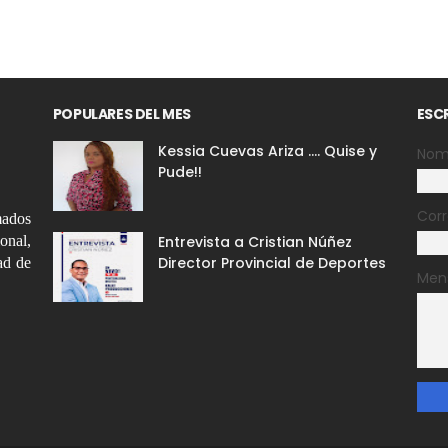
POPULARES DEL MES
ESC
Kessia Cuevas Ariza .... Quise y
Nom
Pude!!
Corr
mados
ional,
Entrevista a Cristian Núñez
Director Provincial de Deportes
ad de
Men