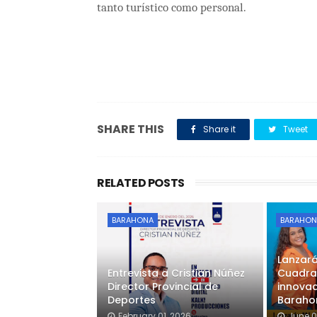
tanto turístico como personal.
SHARE THIS
Share it
Tweet
RELATED POSTS
BARAHONA
BARAHON
Lanzar
Entrevista a Cristian Núñez
Cuadra
Director Provincial de
innovad
Deportes
Baraho
February 01, 2026
June 0