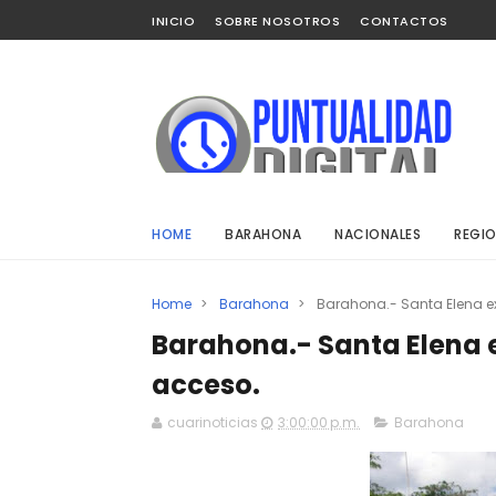
INICIO
SOBRE NOSOTROS
CONTACTOS
HOME
BARAHONA
NACIONALES
REGIO
Home
>
Barahona
>
Barahona.- Santa Elena ex
Barahona.- Santa Elena e
acceso.
cuarinoticias
3:00:00 p.m.
Barahona