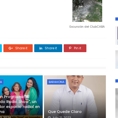
Excursión del ClubCABA
Share it
Share it
Pin it
A
BARAHONA
án Programa "Al
do Radio Show", un
or espacio radial en
na
Que Quede Claro
3, 2024
July 21, 2023