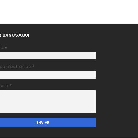
RIBANOS AQUI
bre
eo electrónico
*
saje
*