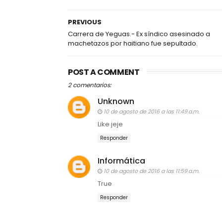
PREVIOUS
Carrera de Yeguas.- Ex síndico asesinado a
machetazos por haitiano fue sepultado.
POST A COMMENT
2 comentarios:
Unknown
10 de agosto de 2016 a las 11:49 a.m.
Like jeje
Responder
Informática
10 de agosto de 2016 a las 11:59 a.m.
True
Responder