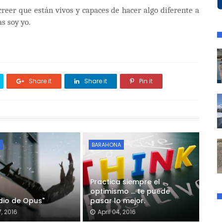
creer que están vivos y capaces de hacer algo diferente a
as soy yo.
Share it
Share it
Pin it
BARAHONA
Practica siempre el
optimismo ... te puede
idio de Opus"
pasar lo mejor.
7, 2016
April 04, 2016