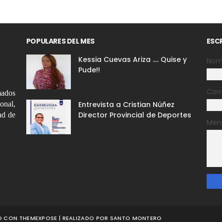
POPULARES DEL MES
ESC
Kessia Cuevas Ariza .... Quise y
Nom
Pude!!
Corr
mados
ional,
Entrevista a Cristian Núñez
Director Provincial de Deportes
ad de
Men
DO CON
THEMEXPOSE
| REALIZADO POR
SANTO MONTERO