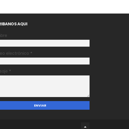
RIBANOS AQUI
bre
eo electrónico
*
saje
*