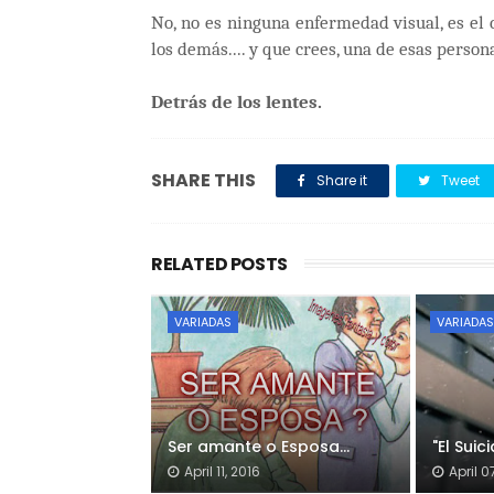
No, no es ninguna enfermedad visual, es el 
los demás.... y que crees, una de esas person
Detrás de los lentes.
SHARE THIS
Share it
Tweet
RELATED POSTS
VARIADAS
VARIADAS
Ser amante o Esposa…
"El Suic
April 11, 2016
April 0