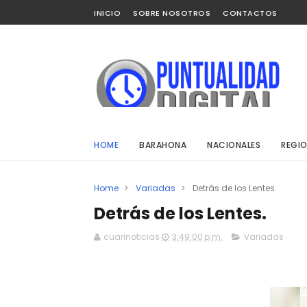
INICIO
SOBRE NOSOTROS
CONTACTOS
HOME
BARAHONA
NACIONALES
REGIO
Home
>
Variadas
>
Detrás de los Lentes.
Detrás de los Lentes.
cuarinoticias
3:49:00 p.m.
Variadas