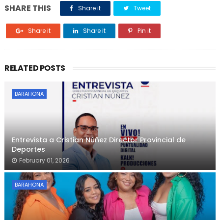
SHARE THIS
Share it
Tweet
Share it
Share it
Pin it
RELATED POSTS
BARAHONA
Entrevista a Cristian Núñez Director Provincial de
Deportes
February 01, 2026
BARAHONA