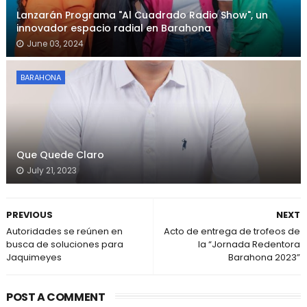
Lanzarán Programa "Al Cuadrado Radio Show", un
innovador espacio radial en Barahona
June 03, 2024
BARAHONA
Que Quede Claro
July 21, 2023
PREVIOUS
NEXT
Autoridades se reúnen en
Acto de entrega de trofeos de
busca de soluciones para
la “Jornada Redentora
Jaquimeyes
Barahona 2023”
POST A COMMENT