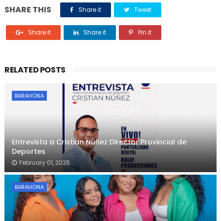
SHARE THIS
Share it
Tweet
Share it
Share it
Pin it
RELATED POSTS
BARAHONA
Entrevista a Cristian Núñez Director Provincial de
Deportes
February 01, 2026
BARAHONA