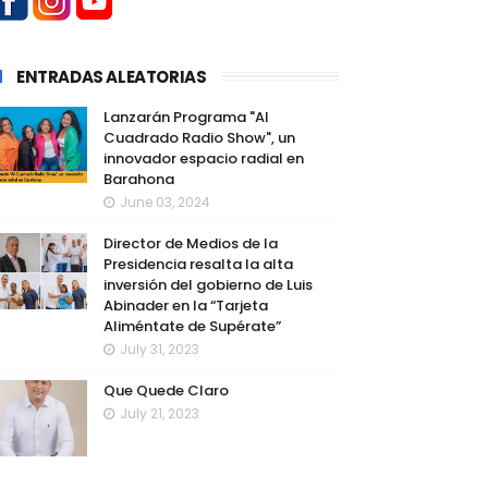
ENTRADAS ALEATORIAS
Lanzarán Programa "Al
Cuadrado Radio Show", un
innovador espacio radial en
Barahona
June 03, 2024
Director de Medios de la
Presidencia resalta la alta
inversión del gobierno de Luis
Abinader en la “Tarjeta
Aliméntate de Supérate”
July 31, 2023
Que Quede Claro
July 21, 2023