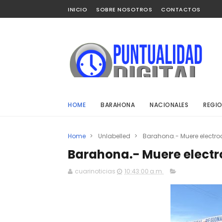
INICIO
SOBRE NOSOTROS
CONTACTOS
HOME
BARAHONA
NACIONALES
REGIO
Home
>
Unlabelled
>
Barahona.- Muere electr
Barahona.- Muere electr
cuarinoticias
10:43:00 a.m.