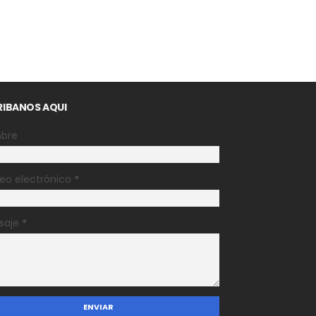
RIBANOS AQUI
bre
eo electrónico
*
saje
*