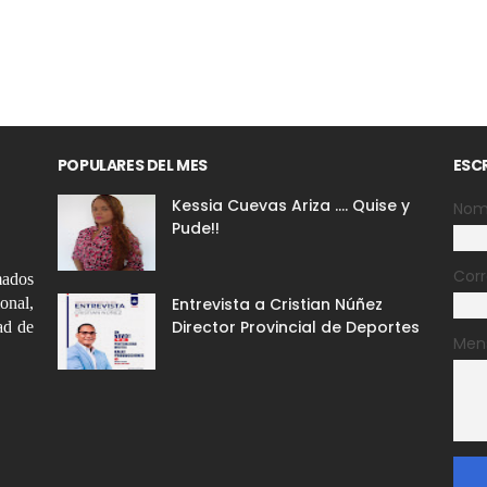
POPULARES DEL MES
ESC
Kessia Cuevas Ariza .... Quise y
Nom
Pude!!
Corr
mados
ional,
Entrevista a Cristian Núñez
Director Provincial de Deportes
ad de
Men